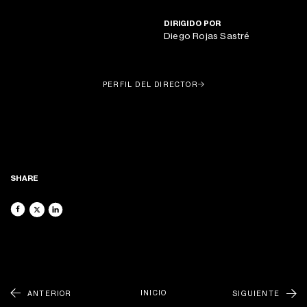
DIRIGIDO POR
Diego Rojas Sastré
ACERCA DE
FILMS
PERFIL DEL DIRECTOR
RECORDS
NEWSLETTER
NUEVOS FILMES, RECORDS Y MUCHO MÁS DIRECTO A TU
PHOTO
BANDEJA DE ENTRADA
RENTALS
CONTÁCTANOS
GENEREMOS COMUNIDAD
@LATUNAGROUP
SHARE
INICIO
ANTERIOR
SIGUIENTE