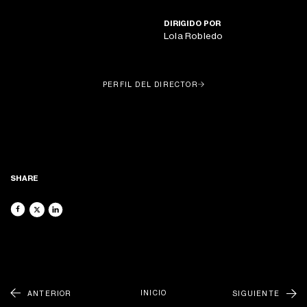
DIRIGIDO POR
Lola Robledo
ACERCA DE
FILMS
PERFIL DEL DIRECTOR
RECORDS
NEWSLETTER
NUEVOS FILMES, RECORDS Y MUCHO MÁS DIRECTO A TU
PHOTO
BANDEJA DE ENTRADA
RENTALS
CONTÁCTANOS
GENEREMOS COMUNIDAD
@LATUNAGROUP
SHARE
INICIO
ANTERIOR
SIGUIENTE