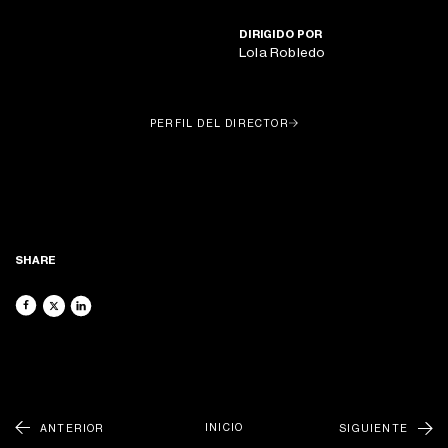
DIRIGIDO POR
Lola Robledo
ACERCA DE
FILMS
PERFIL DEL DIRECTOR
RECORDS
NEWSLETTER
NUEVOS FILMES, RECORDS Y MUCHO MÁS DIRECTO A TU
PHOTO
BANDEJA DE ENTRADA
RENTALS
CONTÁCTANOS
GENEREMOS COMUNIDAD
@LATUNAGROUP
SHARE
INICIO
ANTERIOR
SIGUIENTE