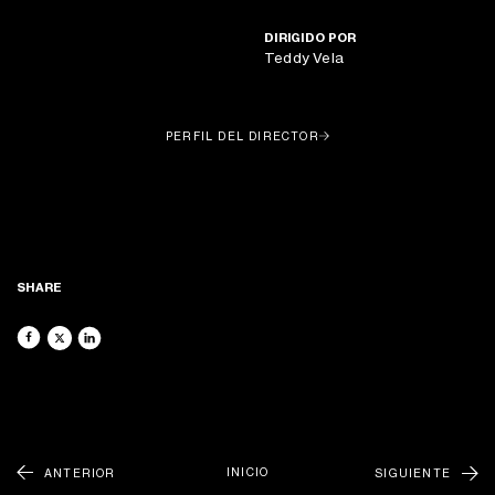
DIRIGIDO POR
Teddy Vela
ACERCA DE
FILMS
PERFIL DEL DIRECTOR
RECORDS
NEWSLETTER
NUEVOS FILMES, RECORDS Y MUCHO MÁS DIRECTO A TU
PHOTO
BANDEJA DE ENTRADA
RENTALS
CONTÁCTANOS
GENEREMOS COMUNIDAD
@LATUNAGROUP
SHARE
INICIO
ANTERIOR
SIGUIENTE