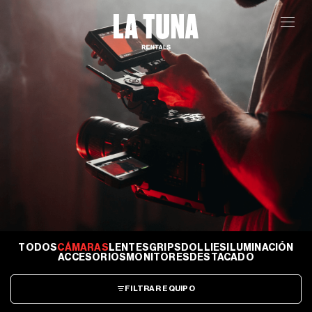
TODOS
CÁMARAS
LENTES
GRIPS
DOLLIES
ILUMINACIÓN
ACCESORIOS
MONITORES
DESTACADO
FILTRAR EQUIPO